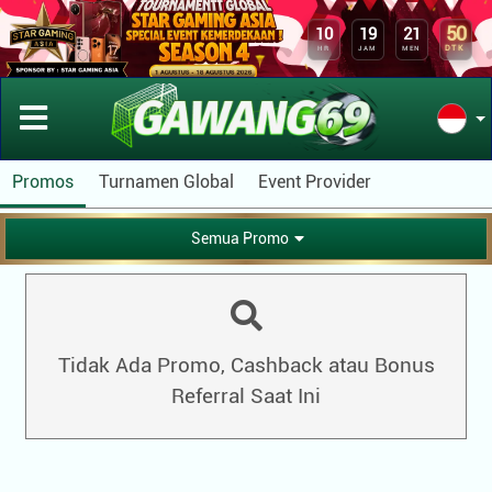
50
10
19
21
DTK
HR
JAM
MEN
Promos
Turnamen Global
Event Provider
Semua Promo
Tidak Ada Promo, Cashback atau Bonus
Referral Saat Ini