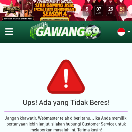
51
9
07
26
DTK
HR
JAM
MEN
Ups! Ada yang Tidak Beres!
Jangan khawatir. Webmaster telah diberi tahu. Jika Anda memiliki
pertanyaan lebih lanjut, silakan hubungi Customer Service untuk
melaporkan masalah ini. Terima kasih!